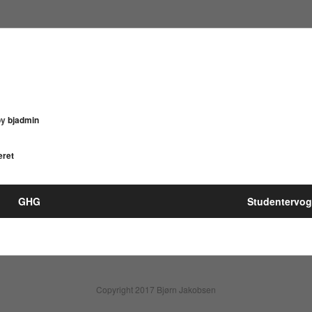
by
bjadmin
eret
GHG
Studentervo
Copyright 2017 Bjørn Jakobsen